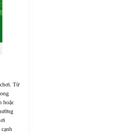
 chơi. Từ
hong
h hoặc
thường
hơi
n cạnh