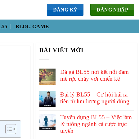
ĐĂNG KÝ
ĐĂNG NHẬP
L55
BLOG GAME
BÀI VIẾT MỚI
Đá gà BL55 nơi kết nối đam
mê rực cháy với chiến kê
Đại lý BL55 – Cơ hội hái ra
tiền từ lưu lượng người dùng
Tuyển dụng BL55 – Việc làm
lý tưởng ngành cá cược trực
tuyến