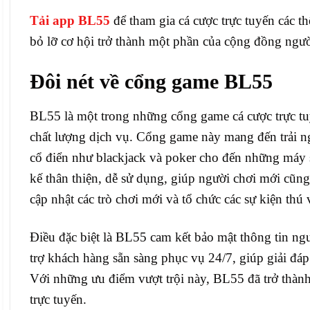
Tải app BL55
để tham gia cá cược trực tuyến các t
bỏ lỡ cơ hội trở thành một phần của cộng đồng ngườ
Đôi nét về cổng game BL55
BL55 là một trong những cổng game cá cược trực tuy
chất lượng dịch vụ. Cổng game này mang đến trải ngh
cổ điển như blackjack và poker cho đến những máy s
kế thân thiện, dễ sử dụng, giúp người chơi mới cũn
cập nhật các trò chơi mới và tổ chức các sự kiện thú
Điều đặc biệt là BL55 cam kết bảo mật thông tin ngư
trợ khách hàng sẵn sàng phục vụ 24/7, giúp giải đáp
Với những ưu điểm vượt trội này, BL55 đã trở thành
trực tuyến.