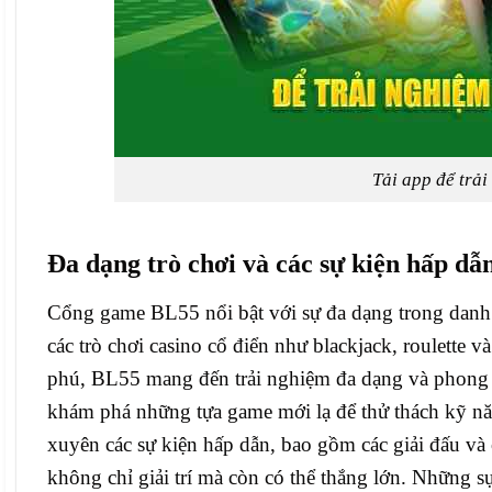
Tải app để trải
Đa dạng trò chơi và các sự kiện hấp dẫ
Cổng game BL55 nổi bật với sự đa dạng trong danh m
các trò chơi casino cổ điển như blackjack, roulette 
phú, BL55 mang đến trải nghiệm đa dạng và phong p
khám phá những tựa game mới lạ để thử thách kỹ n
xuyên các sự kiện hấp dẫn, bao gồm các giải đấu và 
không chỉ giải trí mà còn có thể thắng lớn. Những 