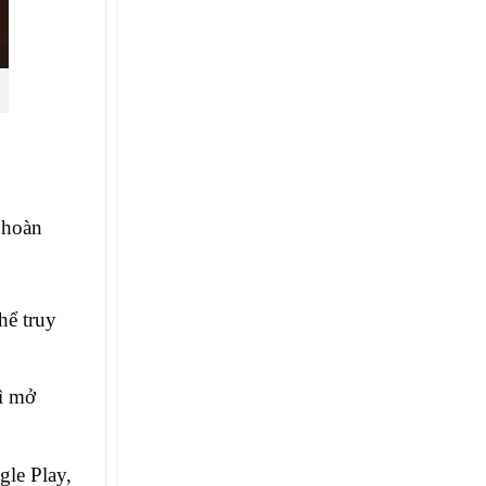
n hoàn
hể truy
ì mở
gle Play,