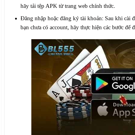
hãy tải tệp APK từ trang web chính thức.
Đăng nhập hoặc đăng ký tài khoản: Sau khi cài đ
bạn chưa có account, hãy thực hiện các bước để