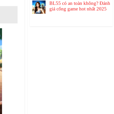
BL55 có an toàn không? Đánh
giá cổng game hot nhất 2025