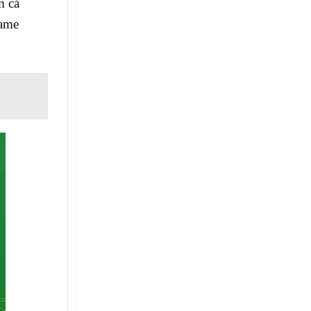
m cá
game