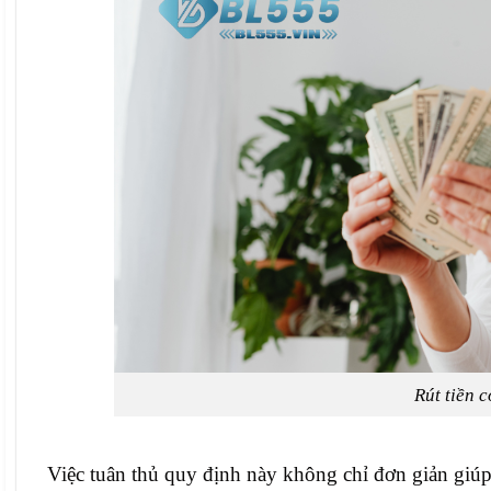
Rút tiền 
Việc tuân thủ quy định này không chỉ đơn giản giúp