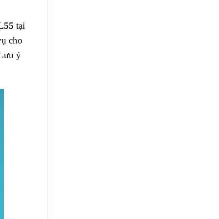
BL55
tại
vụ cho
 Lưu ý