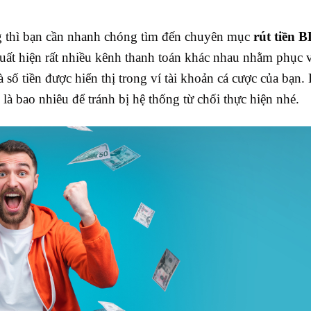
g thì bạn cần nhanh chóng tìm đến chuyên mục
rút tiền 
xuất hiện rất nhiều kênh thanh toán khác nhau nhằm phục 
à số tiền được hiển thị trong ví tài khoản cá cược của bạn.
là bao nhiêu để tránh bị hệ thống từ chối thực hiện nhé.