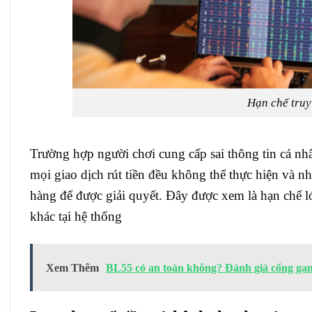
Hạn chế truy
Trường hợp người chơi cung cấp sai thông tin cá nhâ
mọi giao dịch rút tiền đều không thể thực hiện và 
hàng để được giải quyết. Đây được xem là hạn chế l
khác tại hệ thống
Xem Thêm
BL55 có an toàn không? Đánh giá cổng gam