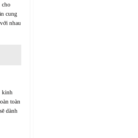
n cho
cần cung
 với nhau
 kinh
hoàn toàn
 sẽ dành