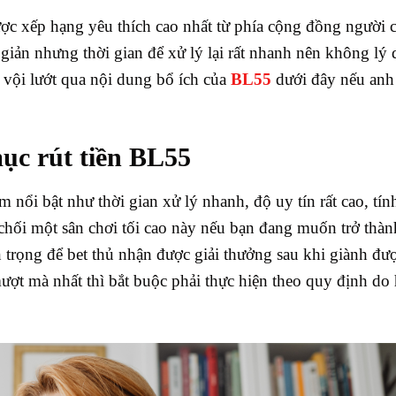
ợc xếp hạng yêu thích cao nhất từ phía cộng đồng người c
 giản nhưng thời gian để xử lý lại rất nhanh nên không lý 
 vội lướt qua nội dung bổ ích của
BL55
dưới đây nếu anh
ục rút tiền BL55
m nổi bật như thời gian xử lý nhanh, độ uy tín rất cao, tí
chối một sân chơi tối cao này nếu bạn đang muốn trở thàn
n trọng để bet thủ nhận được giải thưởng sau khi giành đư
ượt mà nhất thì bắt buộc phải thực hiện theo quy định do