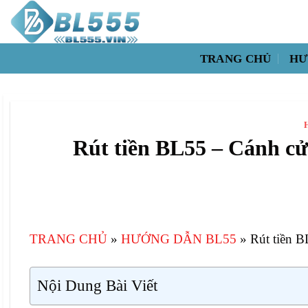
Skip
to
content
HƯ
TRANG CHỦ
Rút tiền BL55 – Cánh cử
TRANG CHỦ
»
HƯỚNG DẪN BL55
»
Rút tiền B
Nội Dung Bài Viết