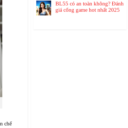
BL55 có an toàn không? Đánh
giá cổng game hot nhất 2025
ạn chế