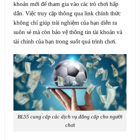
khoản mới để tham gia vào các trò chơi hấp
dẫn. Việc truy cập thông qua link chính thức
không chỉ giúp trải nghiệm của bạn diễn ra
suôn sẻ mà còn bảo vệ thông tin tài khoản và
tài chính của bạn trong suốt quá trình chơi.
BL55 cung cấp các dịch vụ đẳng cấp cho người
chơi