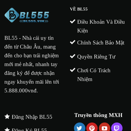
VỀ BL55
Điều Khoản Và Điều
Kiện
BL55 - Nhà cái uy tín
Chính Sách Bảo Mật
đến từ Châu Âu, mang
đến cho bạn trải nghiệm
Quyền Riêng Tư
mới mẻ nhất, nhanh tay
Chơi Có Trách
đăng ký để được nhận
Nhiệm
ngay khuyến mãi lên tới
5.888.000vnđ.
Truyền thông MXH
Đăng Nhập BL55
Đăng Ký BL55