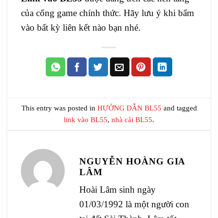
của cổng game chính thức. Hãy lưu ý khi bấm
vào bất kỳ liên kết nào bạn nhé.
This entry was posted in
HƯỚNG DẪN BL55
and tagged
link vào BL55
,
nhà cái BL55
.
NGUYỄN HOÀNG GIA
LÂM
Hoài Lâm sinh ngày
01/03/1992 là một người con