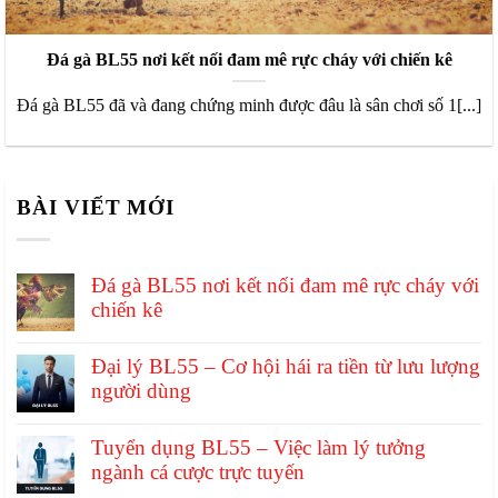
Đá gà BL55 nơi kết nối đam mê rực cháy với chiến kê
Đá gà BL55 đã và đang chứng minh được đâu là sân chơi số 1[...]
BÀI VIẾT MỚI
Đá gà BL55 nơi kết nối đam mê rực cháy với
chiến kê
Đại lý BL55 – Cơ hội hái ra tiền từ lưu lượng
người dùng
Tuyển dụng BL55 – Việc làm lý tưởng
ngành cá cược trực tuyến