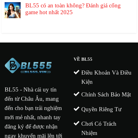
BL55 có an toàn không? Đánh giá cổng
game hot nhất 2025
VỀ BL55
Điều Khoản Và Điều
Kiện
BL55 - Nhà cái uy tín
Chính Sách Bảo Mật
đến từ Châu Âu, mang
đến cho bạn trải nghiệm
Quyền Riêng Tư
mới mẻ nhất, nhanh tay
Chơi Có Trách
đăng ký để được nhận
Nhiệm
ngay khuyến mãi lên tới