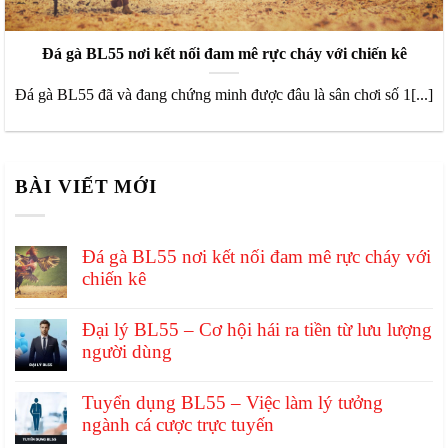
Đá gà BL55 nơi kết nối đam mê rực cháy với chiến kê
Đá gà BL55 đã và đang chứng minh được đâu là sân chơi số 1[...]
BÀI VIẾT MỚI
Đá gà BL55 nơi kết nối đam mê rực cháy với
chiến kê
Đại lý BL55 – Cơ hội hái ra tiền từ lưu lượng
người dùng
Tuyển dụng BL55 – Việc làm lý tưởng
ngành cá cược trực tuyến