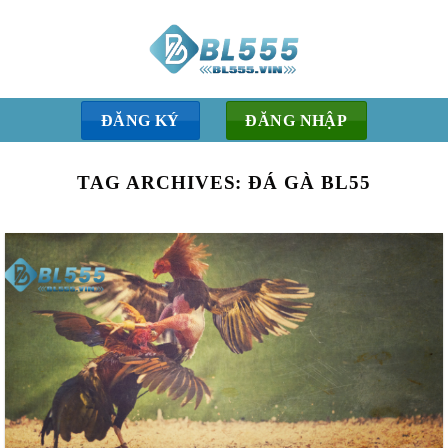
Skip
to
MENU
content
ĐĂNG KÝ
ĐĂNG NHẬP
TAG ARCHIVES:
ĐÁ GÀ BL55