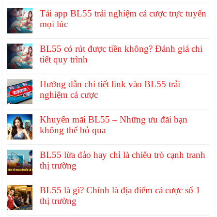
Tải app BL55 trải nghiệm cá cược trực tuyến
mọi lúc
BL55 có rút được tiền không? Đánh giá chi
tiết quy trình
Hướng dẫn chi tiết link vào BL55 trải
nghiệm cá cược
Khuyến mãi BL55 – Những ưu đãi bạn
không thể bỏ qua
BL55 lừa đảo hay chỉ là chiêu trò cạnh tranh
thị trường
BL55 là gì? Chính là địa điểm cá cược số 1
thị trường